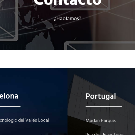
Contacto
¿Hablamos?
elona
Portugal
cnològic del Vallés Local
Madan Parque.
Rua dos Inventores