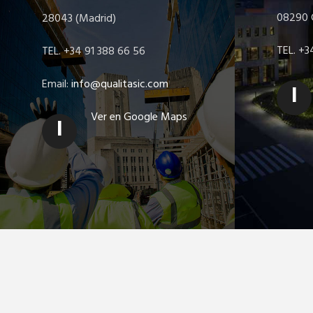
08290 C
28043 (Madrid)
TEL. +3
TEL. +34 91 388 66 56
Email:
info@qualitasic.com
I
Ver en Google Maps
I