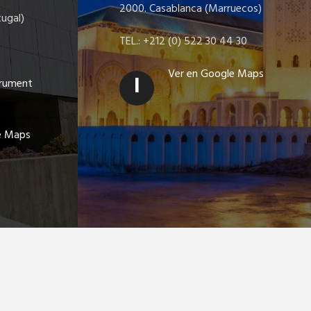
2000. Casablanca (Marruecos)
ugal)
TEL.: +212 (0) 522 30 44 30
Ver en Google Maps
I
trument
e Maps